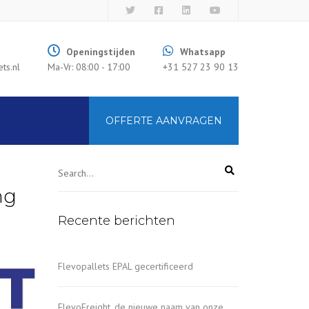
×
Openingstijden
Whatsapp
ts.nl
Ma-Vr: 08:00 - 17:00
+31 527 23 90 13
OFFERTE AANVRAGEN
ng
Recente berichten
Flevopallets EPAL gecertificeerd
FlevoFreight, de nieuwe naam van onze