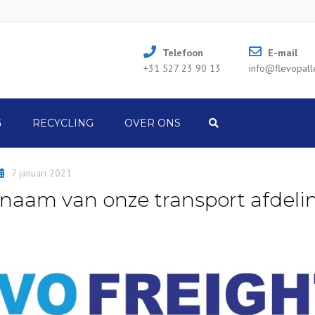
Telefoon
E-mail
+31 527 23 90 13
info@flevopalle
G
RECYCLING
OVER ONS
Search
NIEUWS
7 januari 2021
 naam van onze transport afdeli