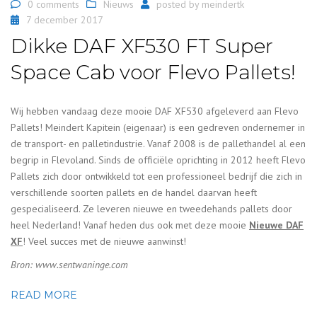
0 comments
Nieuws
posted by
meindertk
7 december 2017
Dikke DAF XF530 FT Super
Space Cab voor Flevo Pallets!
Wij hebben vandaag deze mooie DAF XF530 afgeleverd aan Flevo
Pallets! Meindert Kapitein (eigenaar) is een gedreven ondernemer in
de transport- en palletindustrie. Vanaf 2008 is de pallethandel al een
begrip in Flevoland. Sinds de officiële oprichting in 2012 heeft Flevo
Pallets zich door ontwikkeld tot een professioneel bedrijf die zich in
verschillende soorten pallets en de handel daarvan heeft
gespecialiseerd. Ze leveren nieuwe en tweedehands pallets door
heel Nederland! Vanaf heden dus ook met deze mooie
Nieuwe DAF
XF
! Veel succes met de nieuwe aanwinst!
Bron:
www.sentwaninge.com
READ MORE