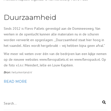
Duurzaamheid
Sinds 2012 is Flevo Pallets gevestigd aan de Domineesweg. Van
werken in de openlucht kunnen alle materialen nu in de schuren
worden verwerkt en opgeslagen. ,,Duurzaamheid staat hier hoog in
het vaandel. Alles wordt hergebruikt – wij hebben bijna geen afval.”
Wie meer wil weten over één van de bedrijven kan een kijkje nemen
op de nieuwe websites
www.flevopallets.n
l en
www.flevopack.nl.
Op
de foto v.l.n.r. Meindert, Jelle en Louw Kapitein.
Bron:
heturkerland.nl
READ MORE