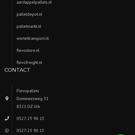
aardappelpallets.nl
palletdepot.nl
palletmarkt.nl
worteltransport.nl
flevostore.nl
flevofreight.nl
CONTACT
Flevopallets
Domineesweg 31
8321 DZ Urk
0527-23 90 13
0527-23 90 13