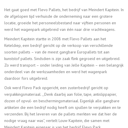
Het gaat goed met Flevo Pallets, het bedrijf van Meindert Kapitein. In
de afgelopen tijd verhuisde de onderneming naar een grotere
locatie, groeide het personeelsbestand naar vijftien personen en
werd het wagenpark uitgebreid van één naar drie vrachtwagens.
Meindert Kapitein startte in 2008 met Flevo Pallets aan het
Keteldiep, een bedrijf gericht op de verkoop van verschillende
soorten pallets – van de meest gangbare
Europallets
tot aan
kunststof pallets. Sindsdien is zijn zaak flink gegroeid en uitgebreid.
Zo werd transport – onder leiding van Jelle Kapitein – een belangrijk
onderdeel van de werkzaamheden en werd het wagenpark
daardoor fors uitgebreid.
Ook werd Flevo Pack opgericht, een zusterbedrijf gericht op
verpakkingsmateriaal. ,,Denk daarbij aan folie, tape, antislippapier,
dozen of opvul- en beschermingsmateriaal. Eigenlijk alle gangbare
artikelen die een bedrijf nodig heeft om spullen te verpakken en te
verzenden. Bij het leveren van de pallets merkten we dat hier de
nodige vraag naar was”, vertelt Louw Kapitein, die samen met
Meindert Kapitein eigenaar is van het bedrijf Flevo Pack.