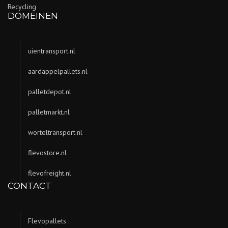
Recycling
DOMEINEN
uientransport.nl
aardappelpallets.nl
palletdepot.nl
palletmarkt.nl
worteltransport.nl
flevostore.nl
flevofreight.nl
CONTACT
Flevopallets