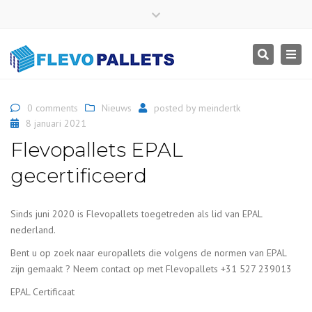
×
Close
top
Togg
Search
bar
navig
0 comments
Nieuws
posted by
meindertk
8 januari 2021
Flevopallets EPAL
gecertificeerd
Sinds juni 2020 is Flevopallets toegetreden als lid van
EPAL
nederland
.
Bent u op zoek naar europallets die volgens de normen van EPAL
zijn gemaakt ? Neem contact op met Flevopallets +31 527 239013
EPAL Certificaat