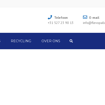
Telefoon
E-mail
+31 527 23 90 13
info@flevopalle
G
RECYCLING
OVER ONS
Search
NIEUWS